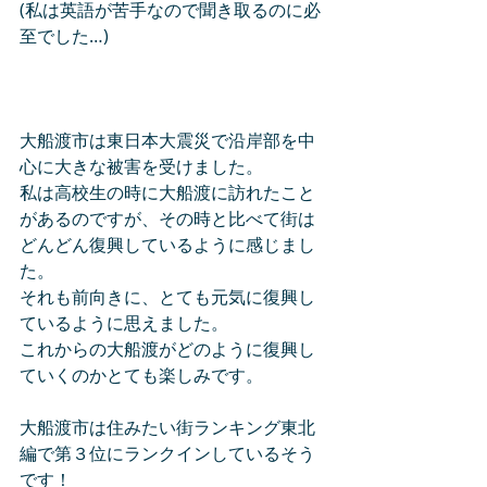
(私は英語が苦手なので聞き取るのに必
至でした…)
大船渡市は東日本大震災で沿岸部を中
心に大きな被害を受けました。
私は高校生の時に大船渡に訪れたこと
があるのですが、その時と比べて街は
どんどん復興しているように感じまし
た。
それも前向きに、とても元気に復興し
ているように思えました。
これからの大船渡がどのように復興し
ていくのかとても楽しみです。
大船渡市は住みたい街ランキング東北
編で第３位にランクインしているそう
です！