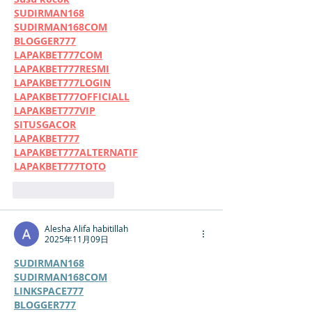
SUDIRMAN168
SUDIRMAN168COM
BLOGGER777
LAPAKBET777COM
LAPAKBET777RESMI
LAPAKBET777LOGIN
LAPAKBET777OFFICIALL
LAPAKBET777VIP
SITUSGACOR
LAPAKBET777
LAPAKBET777ALTERNATIF
LAPAKBET777TOTO
いいね！
返信
Alesha Alifa habitillah
2025年11月09日
SUDIRMAN168
SUDIRMAN168COM
LINKSPACE777
BLOGGER777