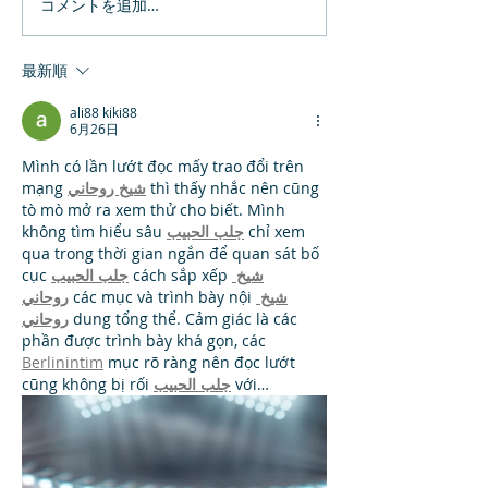
コメントを追加…
幼保施設向け教材のご紹
霞ケ関西中学校
介
業
最新順
ali88 kiki88
6月26日
Mình có lần lướt đọc mấy trao đổi trên 
mạng 
شيخ روحاني
 thì thấy nhắc nên cũng 
tò mò mở ra xem thử cho biết. Mình 
không tìm hiểu sâu 
جلب الحبيب
 chỉ xem 
qua trong thời gian ngắn để quan sát bố 
cục 
جلب الحبيب
 cách sắp xếp 
شيخ 
روحاني
 các mục và trình bày nội 
شيخ 
روحاني
 dung tổng thể. Cảm giác là các 
phần được trình bày khá gọn, các 
Berlinintim
 mục rõ ràng nên đọc lướt 
cũng không bị rối 
جلب الحبيب
 với…