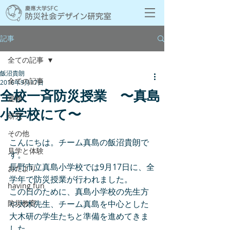
記事
全ての記事
飯沼貴朗
全ての記事
2016年9月17日
全校一斉防災授業 〜真島
巡検
小学校にて〜
研究
その他
こんにちは。チーム真島の飯沼貴朗で
見学と体験
す。
長野市立真島小学校では9月17日に、全
おたより
学年で防災授業が行われました。
having fun
この日のために、真島小学校の先生方
防災教育
や大木先生、チーム真島を中心とした
大木研の学生たちと準備を進めてきま
した。