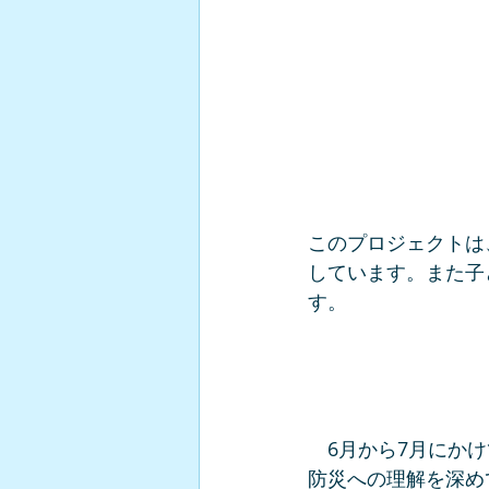
このプロジェクトは
しています。また子
す。
　6月から7月にか
防災への理解を深め