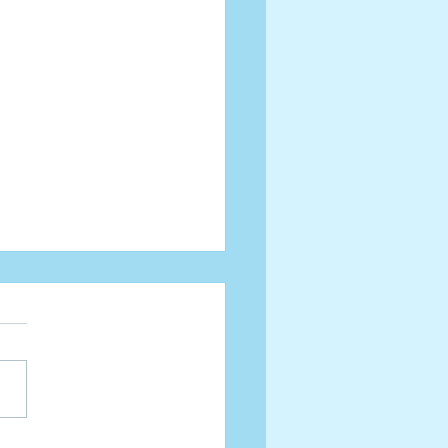
関西中学校の理科授業