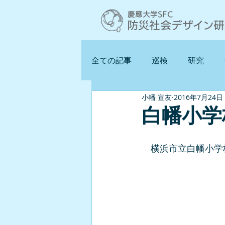
全ての記事
巡検
研究
小幡 宣友
2016年7月24日
白幡小学
　横浜市立白幡小学