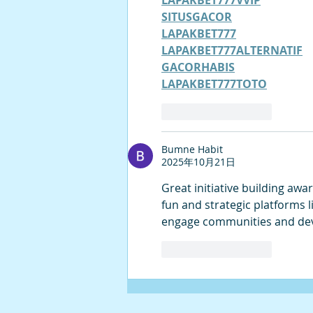
LAPAKBET777VVIP
SITUSGACOR
LAPAKBET777
LAPAKBET777ALTERNATIF
GACORHABIS
LAPAKBET777TOTO
いいね！
返信
Bumne Habit
2025年10月21日
Great initiative building awa
fun and strategic platforms l
engage communities and dev
いいね！
返信