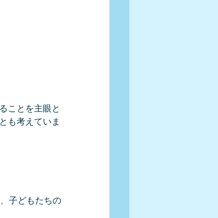
ることを主眼と
とも考えていま
い、子どもたちの