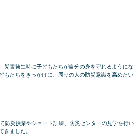
、災害発生時に子どもたちが自分の身を守れるようにな
どもたちをきっかけに、周りの人の防災意識を高めたい
けて防災授業やショート訓練、防災センターの見学を行
てきました。