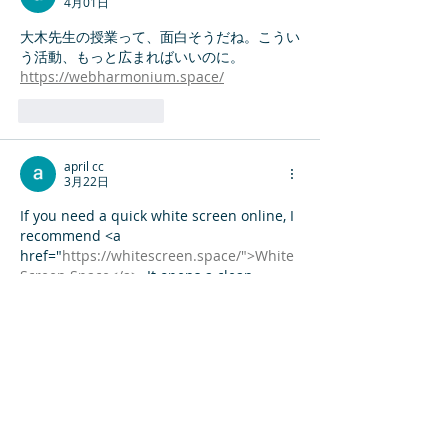
4月01日
大木先生の授業って、面白そうだね。こうい
う活動、もっと広まればいいのに。
https://webharmonium.space/
いいね！
返信
april cc
3月22日
If you need a quick white screen online, I 
recommend <a 
href="
https://whitescreen.space/">White
Screen.Space</a>
. It opens a clean 
fullscreen white screen instantly and is 
perfect for dead pixel checks, OLED 
display use, monitor testing, and screen 
cleaning.
もっと見る
いいね！
返信