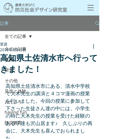
記事
全ての記事
菅原
全ての記事
2016年9月15日
高知県土佐清水市へ行って
巡検
きました！
研究
その他
高知県土佐清水市にある、清水中学校
見学と体験
で大木先生の講演と４コマ漫画の授業
を行いました。今回の授業に参加して
おたより
下さった生徒さん達の中には、小学生
having fun
の時に大木先生の授業を受けた経験の
防災教育
ある子達も沢山居ます♪　久しぶりの再
会に、大木先生も喜んでおられまし
た。