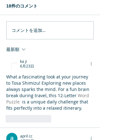
18件のコメント
コメントを追加…
幼保施設向け教材のご紹
霞ケ関西中学校
介
業
最新順
ka ji
6月23日
What a fascinating look at your journey 
to Tosa Shimizu! Exploring new places 
always sparks the mind. For a fun brain 
break during travel, this 12-Letter 
Word 
Puzzle
  is a unique daily challenge that 
fits perfectly into a relaxed itinerary.
いいね！
返信
april cc