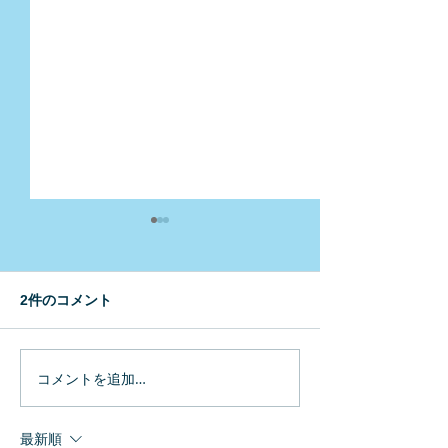
2件のコメント
コメントを追加…
幼保施設向け教材のご紹
霞ケ関西中学校
介
業
最新順