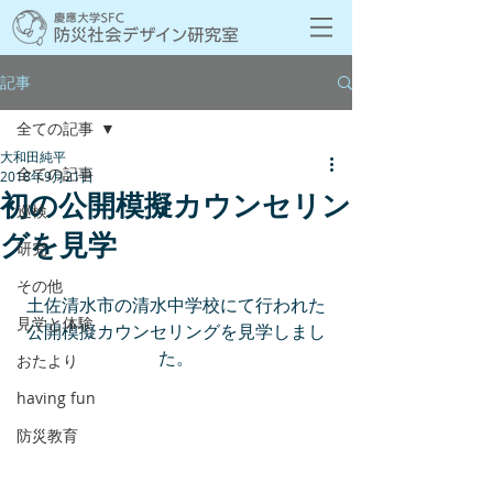
記事
全ての記事
大和田純平
全ての記事
2018年9月21日
初の公開模擬カウンセリン
巡検
グを見学
研究
その他
土佐清水市の清水中学校にて行われた
見学と体験
公開模擬カウンセリングを見学しまし
た。
おたより
having fun
防災教育