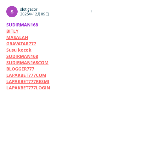
slot gacor
2025年12月09日
SUDIRMAN168
BITLY
MASALAH
GRAVATAR777
Susu kocok
SUDIRMAN168
SUDIRMAN168COM
BLOGGER777
LAPAKBET777COM
LAPAKBET777RESMI
LAPAKBET777LOGIN
LAPAKBET777OFFICIALL
LAPAKBET777VIP
SITUSGACOR
LAPAKBET777
LAPAKBET777ALTERNAT
いいね！
返信