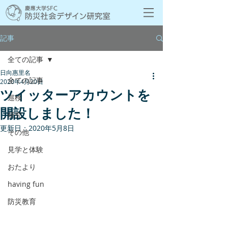
記事
全ての記事
日向惠里名
全ての記事
2020年4月20日
ツイッターアカウントを
巡検
開設しました！
研究
更新日：
2020年5月8日
その他
見学と体験
おたより
having fun
防災教育