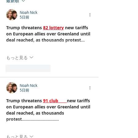
最新順
Noah Nick
5日前
Trump threatens 
82 lottery
 new tariffs 
on European allies over Greenland until 
deal reached, as thousands protest...
もっと見る
いいね！
返信
Noah Nick
5日前
Trump threatens 
91 club 
new tariffs 
on European allies over Greenland until 
deal reached, as thousands 
protest..............................
もっと見る