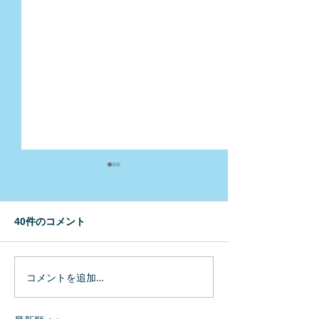
40件のコメント
コメントを追加…
#3密の避難所で役立つ7つ
大木研初の博士
の備え を終えて
みました(永松)