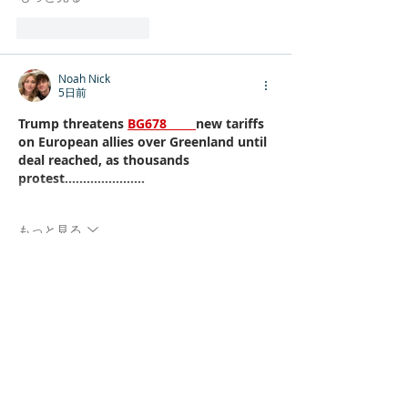
いいね！
返信
Noah Nick
5日前
Trump threatens 
BG678 
new tariffs 
on European allies over Greenland until 
deal reached, as thousands 
protest......................
もっと見る
いいね！
返信
Noah Nick
5日前
Trump threatens 
51 game 
new tariffs 
on European allies over Greenland until 
deal reached, as thousands protest...