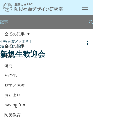
記事
全ての記事
小幡 宣友／大木聖子
全ての記事
2016年11月4日
新規生歓迎会
巡検
研究
その他
見学と体験
おたより
having fun
防災教育