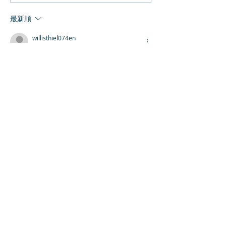
最新順
willisthiel074en
1月06日
Your 
Visit Happy Rewards
 content is very 
much interesting.... The blog also 
contains good information.
いいね！
返信
slot gacor
2025年12月09日
SUDIRMAN168
BITLY
MASALAH
GRAVATAR777
Susu kocok
SUDIRMAN168
SUDIRMAN168COM
BLOGGER777