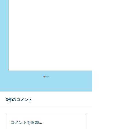
3件のコメント
新規生歓迎会2019春
土佐清水・愛南
コメントを追加…