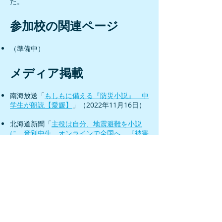
た。
参加校の関連ページ
​（準備中）
メディア掲載
南海放送「
もしもに備える『防災小説』 中
学生が朗読【愛媛】
」（2022年11月16日）
北海道新聞「
主役は自分、地震避難を小説
に 音別中生、オンラインで全国へ 『被害
想像しながら読んだ』
」（2022年11月16
日）
高知放送「
中学生が『防災小説』発表会 高
知・土佐清水市
」（2022年11月17日）
釧路新聞「
『防災小説』取り組み、音別中な
ど全国の５校交流【釧路】
」（2022年11月
17日）