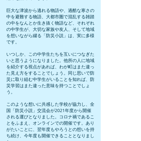
巨大な津波から逃れる物語や、過酷な寒さの
中を避難する物語、大都市圏で混乱する雑踏
の中をなんとか生き抜く物語など、それぞれ
の中学生が、大切な家族や友人、そして地域
を想いながら綴る「防災小説」は、実に多様
です。
いつしか、この中学生たちを互いにつなぎた
いと思うようになりました。他所の人に地域
を紹介する視点があれば、わが町はまた違っ
た見え方をすることでしょう。同じ思いで防
災に取り組む中学生がいることを知れば、防
災学習はまた違った意味を持つことでしょ
う。
このような想いに共感した学校が協力し、全
国「防災小説」交流会が2021年度から開催
される運びとなりました。コロナ禍であるこ
とをふまえ、オンラインでの開催です。あり
がたいことに、翌年度もやろうとの想いを持
ち続け、今年度も開催できることとなりまし