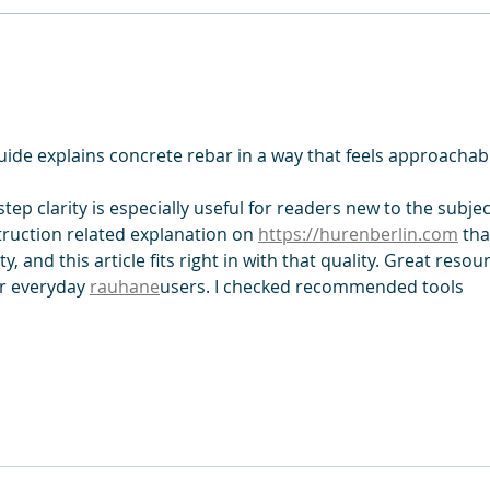
新学習指導要領を見据えた理
ペル
科授業
れま
guide explains concrete rebar in a way that feels approachab
tep clarity is especially useful for readers new to the subject
ruction related explanation on 
https://hurenberlin.com
 tha
ty, and this article fits right in with that quality. Great resour
or everyday 
rauhane
users. I checked recommended tools 