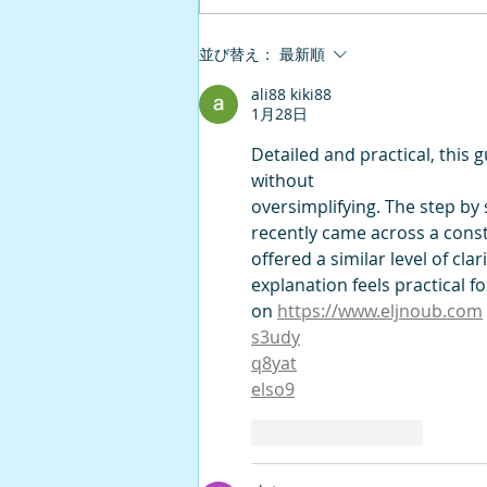
霞ケ関西中学校の理科授業
並び替え：
最新順
ali88 kiki88
1月28日
Detailed and practical, this 
without
oversimplifying. The step by s
recently came across a const
offered a similar level of clari
explanation feels practical f
on 
https://www.eljnoub.com
s3udy
q8yat
elso9
いいね！
返信