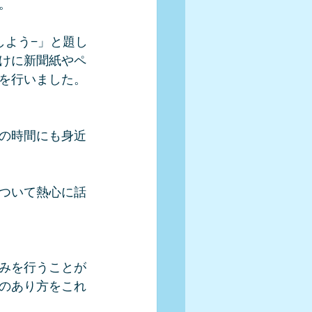
。
しよう−」と題し
けに新聞紙やペ
を行いました。
の時間にも身近
ついて熱心に話
みを行うことが
のあり方をこれ