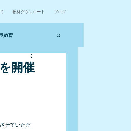
て
教材ダウンロード
ブログ
災教育
を開催
させていただ