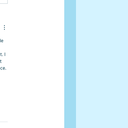
ー全土で避難訓練が行わ
した！
le 
. I 
t 
ce. 