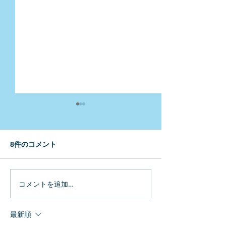
8件のコメント
コメントを追加…
新学習指導要領を見据え
ペルー全土で避
た理科授業
行われました！
最新順