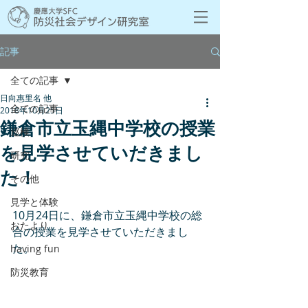
記事
全ての記事
日向惠里名 他
全ての記事
2018年10月25日
鎌倉市立玉縄中学校の授業
巡検
を見学させていだきまし
研究
た！
その他
見学と体験
10月24日に、鎌倉市立玉縄中学校の総
おたより
合の授業を見学させていただきまし
た。
having fun
防災教育