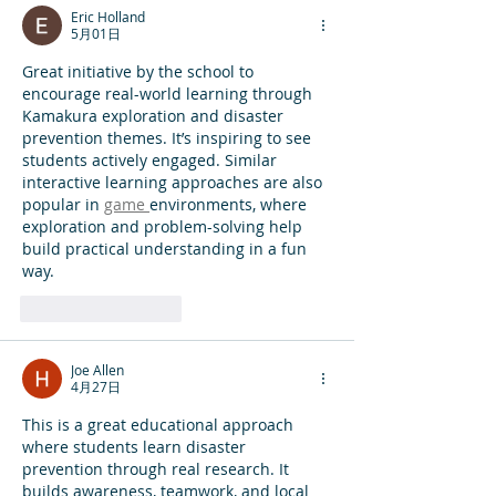
Eric Holland
5月01日
Great initiative by the school to 
encourage real-world learning through 
Kamakura exploration and disaster 
prevention themes. It’s inspiring to see 
students actively engaged. Similar 
interactive learning approaches are also 
popular in 
game 
environments, where 
exploration and problem-solving help 
build practical understanding in a fun 
way.
いいね！
返信
Joe Allen
4月27日
This is a great educational approach 
where students learn disaster 
prevention through real research. It 
builds awareness, teamwork, and local 